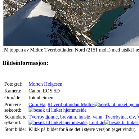
På toppen av Midtre Tverrbottinden Nord (2151 moh.) med utsikt i øst
Bildeinformasjon:
Fotograf:
Morten Helgesen
Kamera:
Canon EOS 5D
Område:
Jotunheimen
Primære
Coni Hä
,
#Tverrbottindan Midtre
søkeord:
Sekundære
Tverrbyttjønne
,
brevann
,
innsjø
,
vann
,
Tverrbytna
,
elv
,
søkeord:
,
Leirhøe
Stort bilde:
Klikk på bildet for å se det i større versjon (eget vindu).