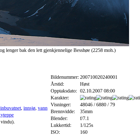
et og lenger bak den lett gjenkjennelige Besshøe (2258 moh.)
Bildenummer:
200710020240001
Årstid:
Høst
Opptaksdato:
02.10.2007 08:00
Karakter:
Visninger:
48046 / 6880 / 79
einbuvatnet
,
innsjø
,
vann
Brennvidde:
35mm
kyteppe
Blender:
f/7.1
 vindu).
Lukkertid:
1/125s
ISO:
160