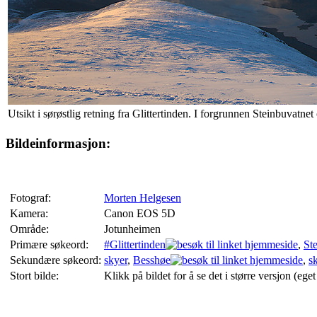
Utsikt i sørøstlig retning fra Glittertinden. I forgrunnen Steinbuvatn
Bildeinformasjon:
Fotograf:
Morten Helgesen
Kamera:
Canon EOS 5D
Område:
Jotunheimen
Primære søkeord:
#Glittertinden
,
St
Sekundære søkeord:
skyer
,
Besshøe
,
s
Stort bilde:
Klikk på bildet for å se det i større versjon (eget