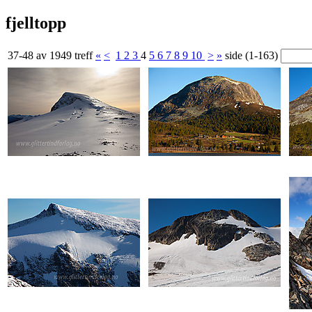
fjelltopp
37-48 av 1949 treff
«
<
1
2
3
4
5
6
7
8
9
10
>
»
side (1-163)