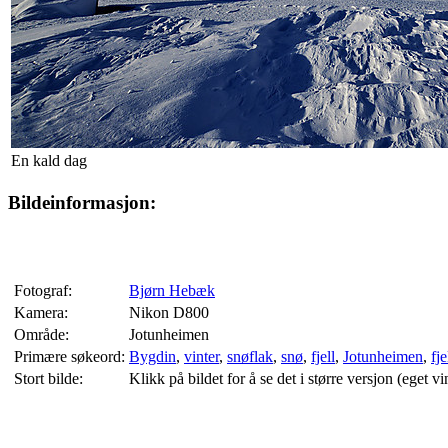
En kald dag
Bildeinformasjon:
Fotograf:
Bjørn Hebæk
Kamera:
Nikon D800
Område:
Jotunheimen
Primære søkeord:
Bygdin
,
vinter
,
snøflak
,
snø
,
fjell
,
Jotunheimen
,
fj
Stort bilde:
Klikk på bildet for å se det i større versjon (eget vi