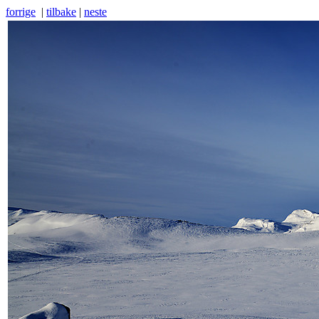
forrige
|
tilbake
|
neste