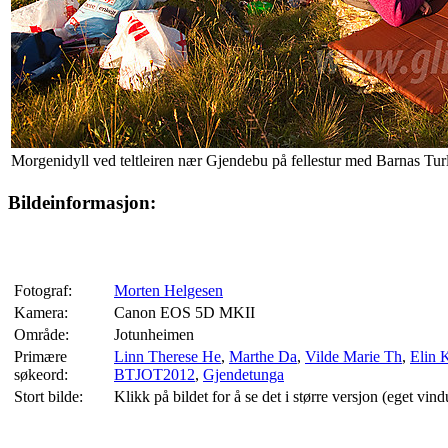
Morgenidyll ved teltleiren nær Gjendebu på fellestur med Barnas Tu
Bildeinformasjon:
Fotograf:
Morten Helgesen
Kamera:
Canon EOS 5D MKII
Område:
Jotunheimen
Primære
Linn Therese He
,
Marthe Da
,
Vilde Marie Th
,
Elin 
søkeord:
BTJOT2012
,
Gjendetunga
Stort bilde:
Klikk på bildet for å se det i større versjon (eget vind