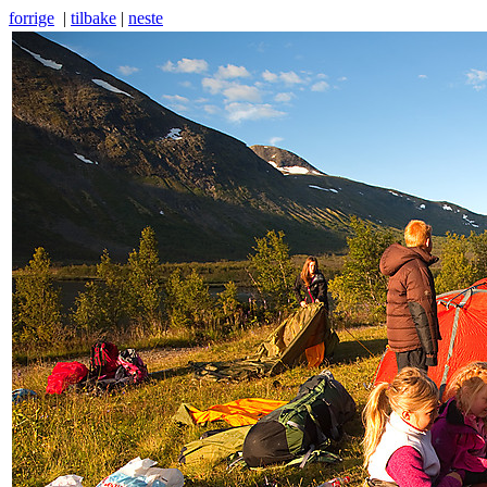
forrige
|
tilbake
|
neste