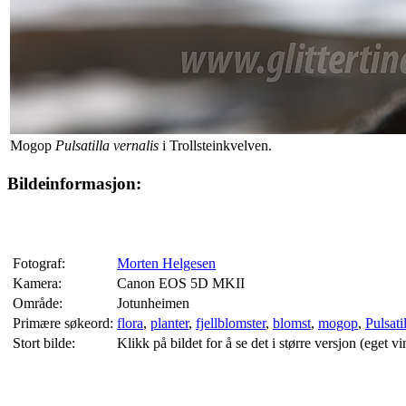
Mogop
Pulsatilla vernalis
i Trollsteinkvelven.
Bildeinformasjon:
Fotograf:
Morten Helgesen
Kamera:
Canon EOS 5D MKII
Område:
Jotunheimen
Primære søkeord:
flora
,
planter
,
fjellblomster
,
blomst
,
mogop
,
Pulsati
Stort bilde:
Klikk på bildet for å se det i større versjon (eget vi