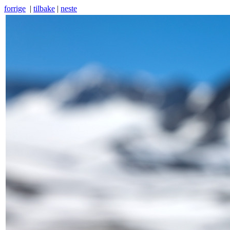
forrige
|
tilbake
|
neste