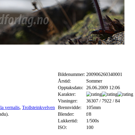
Bildenummer:
200906260340001
Årstid:
Sommer
Opptaksdato:
26.06.2009 12:06
Karakter:
Visninger:
36307 / 7922 / 84
lla vernalis
,
Trollsteinkvelven
Brennvidde:
105mm
ndu).
Blender:
f/8
Lukkertid:
1/500s
ISO:
100