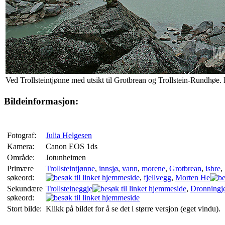
Ved Trollsteintjønne med utsikt til Grotbrean og Trollstein-Rundhøe. 
Bildeinformasjon:
Fotograf:
Julia Helgesen
Kamera:
Canon EOS 1ds
Område:
Jotunheimen
Primære
Trollsteintjønne
,
innsjø
,
vann
,
morene
,
Grotbrean
,
isbre
,
søkeord:
,
fjellvegg
,
Morten He
Sekundære
Trollsteineggje
,
Dronningj
søkeord:
Stort bilde:
Klikk på bildet for å se det i større versjon (eget vindu).