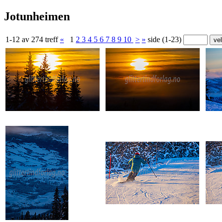
Jotunheimen
1-12 av 274 treff
«
1
2
3
4
5
6
7
8
9
10
>
»
side (1-23)