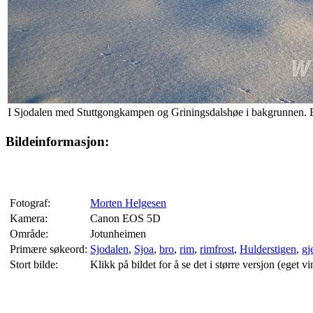
I Sjodalen med Stuttgongkampen og Griningsdalshøe i bakgrunnen. Bro
Bildeinformasjon:
Fotograf:
Morten Helgesen
Kamera:
Canon EOS 5D
Område:
Jotunheimen
Primære søkeord:
Sjodalen
,
Sjoa
,
bro
,
rim
,
rimfrost
,
Hulderstigen
,
gj
Stort bilde:
Klikk på bildet for å se det i større versjon (eget vi