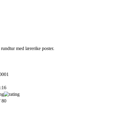
rundtur med lærerike poster.
0001
:16
/ 80