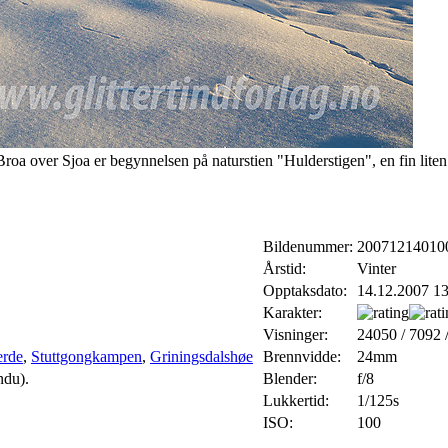
a over Sjoa er begynnelsen på naturstien "Hulderstigen", en fin liten 
Bildenummer:
20071214010
Årstid:
Vinter
Opptaksdato:
14.12.2007 13
Karakter:
Visninger:
24050 / 7092 
erde
,
Stuttgongkampen
,
Griningsdalshøe
Brennvidde:
24mm
ndu).
Blender:
f/8
Lukkertid:
1/125s
ISO:
100