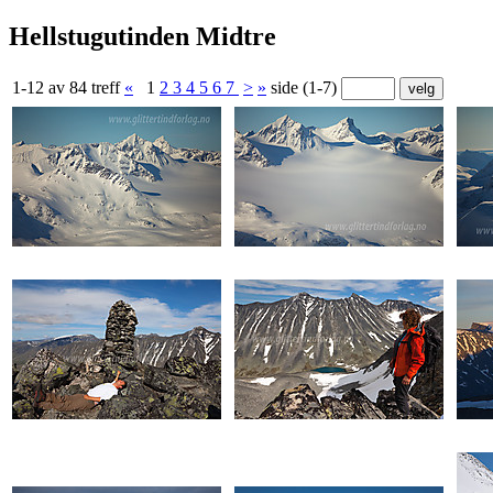
Hellstugutinden Midtre
1-12 av 84 treff
«
1
2
3
4
5
6
7
>
»
side (1-7)