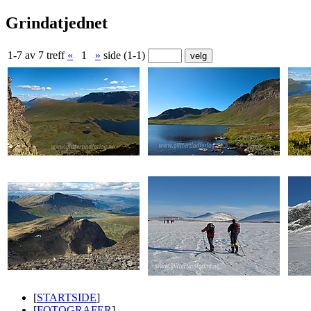
Grindatjednet
1-7 av 7 treff
«
1
»
side (1-1)
[
STARTSIDE
]
[
FOTOGRAFER
]