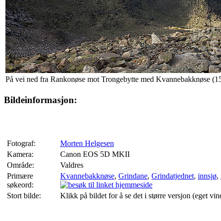
På vei ned fra Rankonøse mot Trongebytte med Kvannebakknøse (15
Bildeinformasjon:
Fotograf:
Morten Helgesen
Kamera:
Canon EOS 5D MKII
Område:
Valdres
Primære
Kvannebakknøse
,
Grindane
,
Grindatjednet
,
innsjø
,
søkeord:
Stort bilde:
Klikk på bildet for å se det i større versjon (eget vin