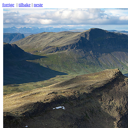
forrige
|
tilbake
|
neste