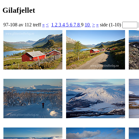
Gilafjellet
97-108 av 112 treff
«
<
1
2
3
4
5
6
7
8
9
10
>
»
side (1-10)