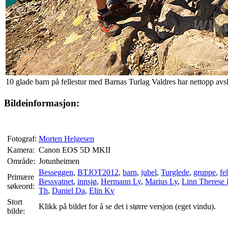
10 glade barn på fellestur med Barnas Turlag Valdres har nettopp avs
Bildeinformasjon:
Fotograf:
Morten Helgesen
Kamera:
Canon EOS 5D MKII
Område:
Jotunheimen
Besseggen
,
BTJOT2012
,
barn
,
jubel
,
Turglede
,
gruppe
,
fe
Primære
Bessvatnet
,
innsjø
,
Hermann Ly
,
Marius Ly
,
Linn Therese
søkeord:
Th
,
Daniel Da
,
Elin Kv
Stort
Klikk på bildet for å se det i større versjon (eget vindu).
bilde: