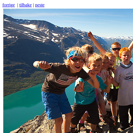
forrige
|
tilbake
|
neste