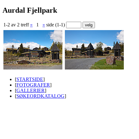
Aurdal Fjellpark
1-2 av 2 treff
«
1
»
side (1-1)
[
STARTSIDE
]
[
FOTOGRAFER
]
[
GALLERIER
]
[
SØKEORDKATALOG
]